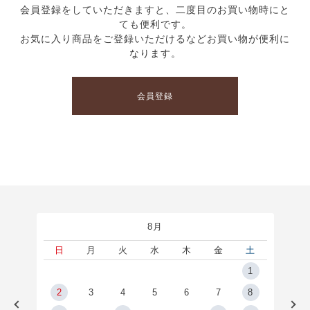
会員登録をしていただきますと、二度目のお買い物時にと
ても便利です。
お気に入り商品をご登録いただけるなどお買い物が便利に
なります。
会員登録
8月
土
日
月
火
水
木
金
土
5
1
2
2
3
4
5
6
7
8