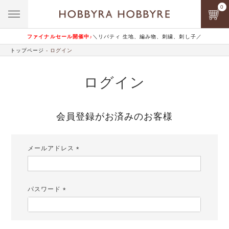
0
ファイナルセール開催中♪
＼リバティ 生地、編み物、刺繍、刺し子／
トップページ
ログイン
ログイン
会員登録がお済みのお客様
メールアドレス
(必
須)
パスワード
(必
須)