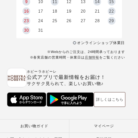
9
9
10
11
12
13
14
15
6
16
17
18
19
20
21
22
23
24
25
26
27
28
29
30
31
オンラインショップ休業日
※Webからのご注文は、24時間承っております
※各実店舗の営業時間・休業日は
店舗情報
をご覧ください
ホビーラホビーレ
公式アプリで最新情報をお届け！
サクサク見られて、楽しいお買い物♪
詳しくはこちら
お買い物ガイド
マイページ