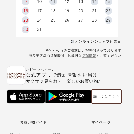
9
9
10
11
12
13
14
15
6
16
17
18
19
20
21
22
23
24
25
26
27
28
29
30
31
オンラインショップ休業日
※Webからのご注文は、24時間承っております
※各実店舗の営業時間・休業日は
店舗情報
をご覧ください
ホビーラホビーレ
公式アプリで最新情報をお届け！
サクサク見られて、楽しいお買い物♪
詳しくはこちら
お買い物ガイド
マイページ