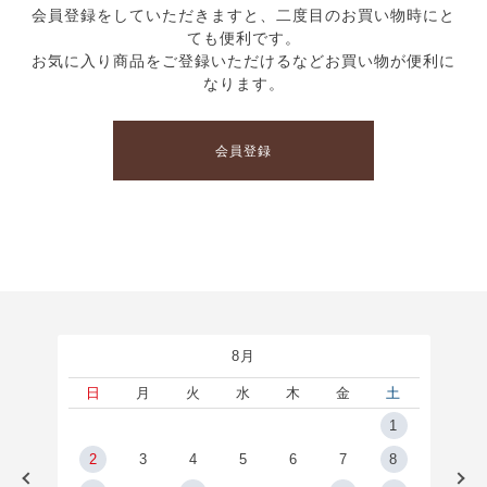
会員登録をしていただきますと、二度目のお買い物時にと
ても便利です。
お気に入り商品をご登録いただけるなどお買い物が便利に
なります。
会員登録
8月
土
日
月
火
水
木
金
土
5
1
2
2
3
4
5
6
7
8