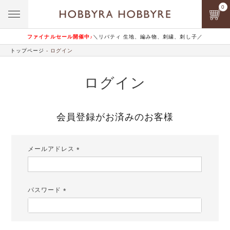
0
ファイナルセール開催中♪
＼リバティ 生地、編み物、刺繍、刺し子／
トップページ
ログイン
ログイン
会員登録がお済みのお客様
メールアドレス
(必
須)
パスワード
(必
須)