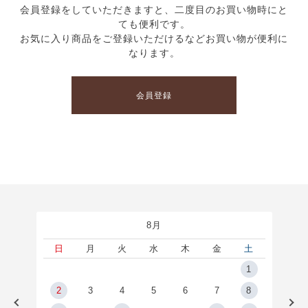
会員登録をしていただきますと、二度目のお買い物時にと
ても便利です。
お気に入り商品をご登録いただけるなどお買い物が便利に
なります。
会員登録
8月
土
日
月
火
水
木
金
土
5
1
2
2
3
4
5
6
7
8