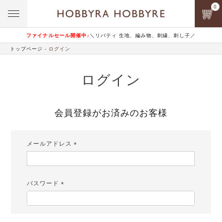
0
ファイナルセール開催中♪
＼リバティ 生地、編み物、刺繍、刺し子／
トップページ
ログイン
ログイン
会員登録がお済みのお客様
メールアドレス
(必
須)
パスワード
(必
須)