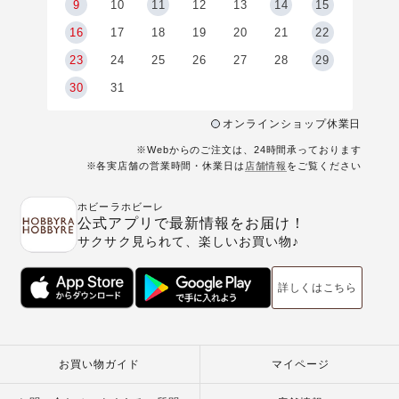
9
9
10
11
12
13
14
15
6
16
17
18
19
20
21
22
23
24
25
26
27
28
29
30
31
オンラインショップ休業日
※Webからのご注文は、24時間承っております
※各実店舗の営業時間・休業日は
店舗情報
をご覧ください
ホビーラホビーレ
公式アプリで最新情報をお届け！
サクサク見られて、楽しいお買い物♪
詳しくはこちら
お買い物ガイド
マイページ