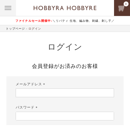
0
ファイナルセール開催中♪
＼リバティ 生地、編み物、刺繍、刺し子／
トップページ
ログイン
ログイン
会員登録がお済みのお客様
メールアドレス
(必
須)
パスワード
(必
須)