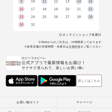
9
9
10
11
12
13
14
15
6
16
17
18
19
20
21
22
23
24
25
26
27
28
29
30
31
オンラインショップ休業日
※Webからのご注文は、24時間承っております
※各実店舗の営業時間・休業日は
店舗情報
をご覧ください
ホビーラホビーレ
公式アプリで最新情報をお届け！
サクサク見られて、楽しいお買い物♪
詳しくはこちら
お買い物ガイド
マイページ