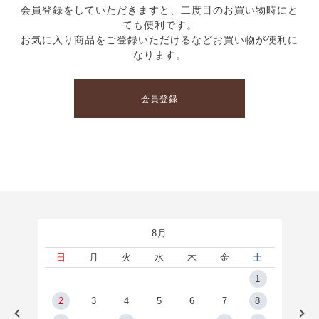
会員登録をしていただきますと、二度目のお買い物時にと
ても便利です。
お気に入り商品をご登録いただけるなどお買い物が便利に
なります。
会員登録
8月
土
日
月
火
水
木
金
土
5
1
2
2
3
4
5
6
7
8