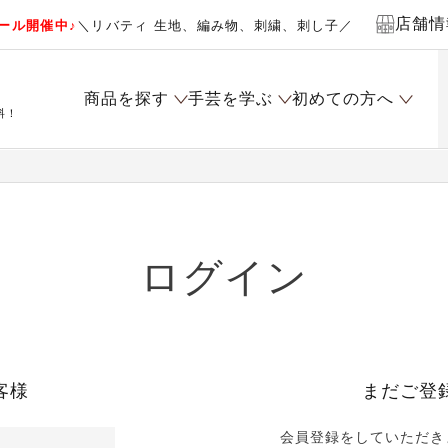
店舗情
ール開催中♪
＼リバティ 生地、編み物、刺繍、刺し子／
商品を探す
手芸を学ぶ
初めての方へ
料！
ログイン
客様
まだご登
会員登録をしていただき