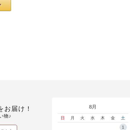
8月
をお届け！
い物♪
日
月
火
水
木
金
土
1