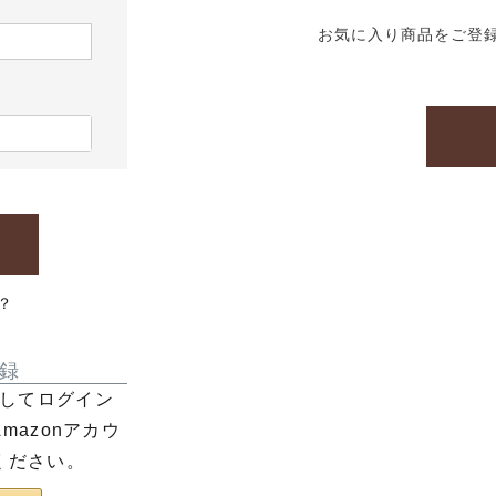
お気に入り商品をご登
？
録
利用してログイン
azonアカウ
ください。