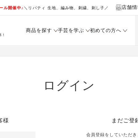
店舗情
ール開催中♪
＼リバティ 生地、編み物、刺繍、刺し子／
商品を探す
手芸を学ぶ
初めての方へ
料！
ログイン
客様
まだご登
会員登録をしていただき