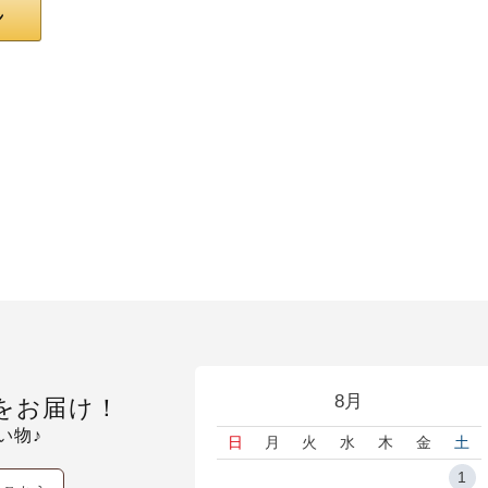
8月
をお届け！
い物♪
日
月
火
水
木
金
土
1