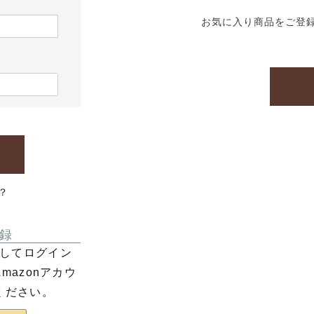
お気に入り商品をご登
？
録
利用してログイン
azonアカウ
ください。