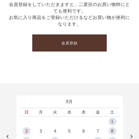
会員登録をしていただきますと、二度目のお買い物時にと
ても便利です。
お気に入り商品をご登録いただけるなどお買い物が便利に
なります。
会員登録
8月
土
日
月
火
水
木
金
土
5
1
2
2
3
4
5
6
7
8