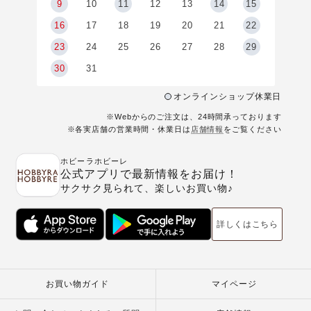
9
9
10
11
12
13
14
15
6
16
17
18
19
20
21
22
23
24
25
26
27
28
29
30
31
オンラインショップ休業日
※Webからのご注文は、24時間承っております
※各実店舗の営業時間・休業日は
店舗情報
をご覧ください
ホビーラホビーレ
公式アプリで最新情報をお届け！
サクサク見られて、楽しいお買い物♪
詳しくはこちら
お買い物ガイド
マイページ