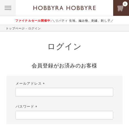
0
ファイナルセール開催中♪
＼リバティ 生地、編み物、刺繍、刺し子／
トップページ
ログイン
ログイン
会員登録がお済みのお客様
メールアドレス
(必
須)
パスワード
(必
須)