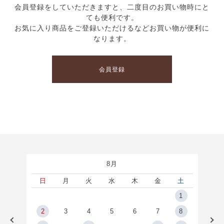
会員登録をしていただきますと、二度目のお買い物時にと
ても便利です。
お気に入り商品をご登録いただけるなどお買い物が便利に
なります。
会員登録
8月
土
日
月
火
水
木
金
土
5
1
2
2
3
4
5
6
7
8