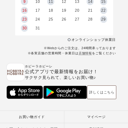
9
9
10
11
12
13
14
15
6
16
17
18
19
20
21
22
23
24
25
26
27
28
29
30
31
オンラインショップ休業日
※Webからのご注文は、24時間承っております
※各実店舗の営業時間・休業日は
店舗情報
をご覧ください
ホビーラホビーレ
公式アプリで最新情報をお届け！
サクサク見られて、楽しいお買い物♪
詳しくはこちら
お買い物ガイド
マイページ