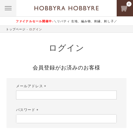
0
ファイナルセール開催中♪
＼リバティ 生地、編み物、刺繍、刺し子／
トップページ
ログイン
ログイン
会員登録がお済みのお客様
メールアドレス
(必
須)
パスワード
(必
須)