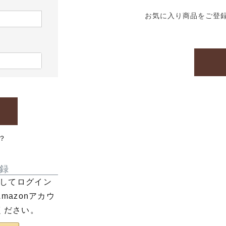
お気に入り商品をご登
？
録
利用してログイン
azonアカウ
ください。