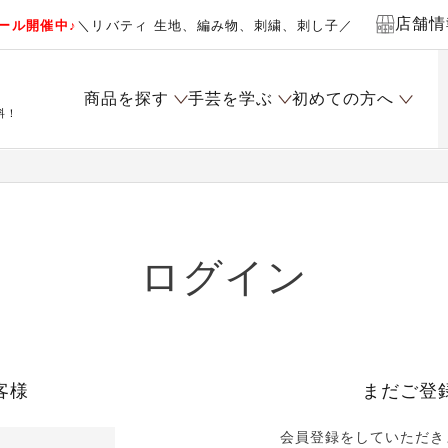
店舗情
ール開催中♪
＼リバティ 生地、編み物、刺繍、刺し子／
商品を探す
手芸を学ぶ
初めての方へ
料！
ログイン
客様
まだご登
会員登録をしていただき