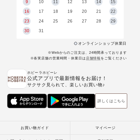
9
9
10
11
12
13
14
15
6
16
17
18
19
20
21
22
23
24
25
26
27
28
29
30
31
オンラインショップ休業日
※Webからのご注文は、24時間承っております
※各実店舗の営業時間・休業日は
店舗情報
をご覧ください
ホビーラホビーレ
公式アプリで最新情報をお届け！
サクサク見られて、楽しいお買い物♪
詳しくはこちら
お買い物ガイド
マイページ