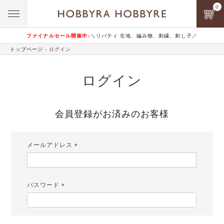
0
ファイナルセール開催中♪
＼リバティ 生地、編み物、刺繍、刺し子／
トップページ
ログイン
ログイン
会員登録がお済みのお客様
メールアドレス
(必
須)
パスワード
(必
須)