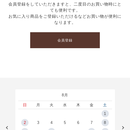
会員登録をしていただきますと、二度目のお買い物時にと
ても便利です。
お気に入り商品をご登録いただけるなどお買い物が便利に
なります。
会員登録
8月
土
日
月
火
水
木
金
土
5
1
2
2
3
4
5
6
7
8