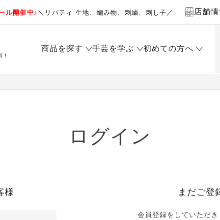
店舗情
ール開催中♪
＼リバティ 生地、編み物、刺繍、刺し子／
商品を探す
手芸を学ぶ
初めての方へ
料！
ログイン
客様
まだご登
会員登録をしていただき