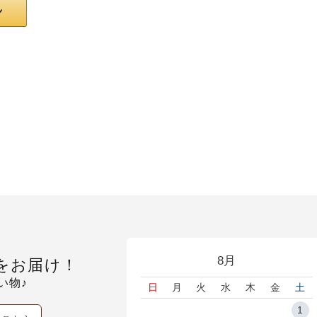
8月
をお届け！
い物♪
日
月
火
水
木
金
土
1