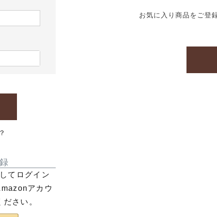
お気に入り商品をご登
？
録
利用してログイン
azonアカウ
ください。