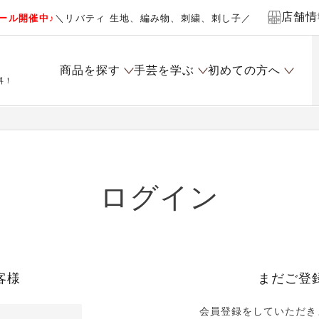
店舗情
ール開催中♪
＼リバティ 生地、編み物、刺繍、刺し子／
商品を探す
手芸を学ぶ
初めての方へ
料！
ログイン
客様
まだご登
会員登録をしていただき