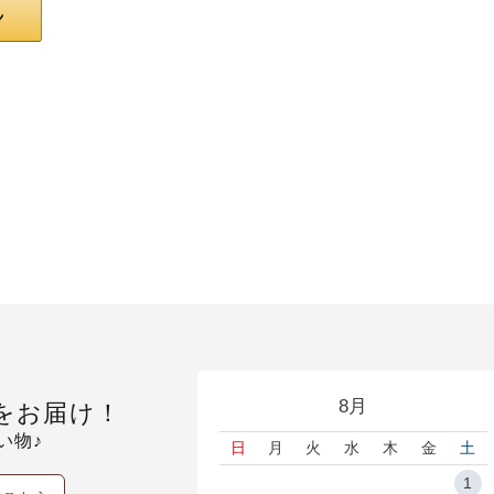
8月
をお届け！
い物♪
日
月
火
水
木
金
土
1