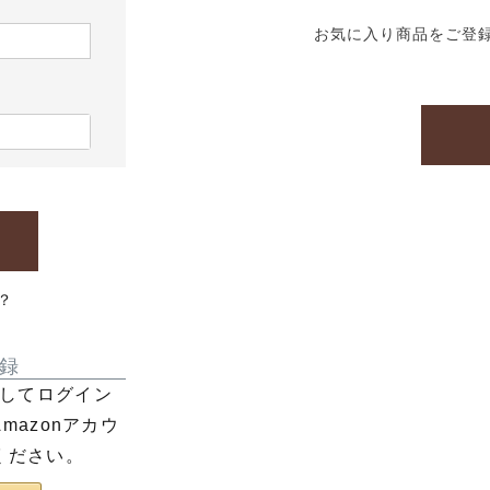
お気に入り商品をご登
？
録
利用してログイン
azonアカウ
ください。