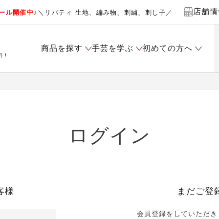
店舗情
ール開催中♪
＼リバティ 生地、編み物、刺繍、刺し子／
商品を探す
手芸を学ぶ
初めての方へ
料！
ログイン
客様
まだご登
会員登録をしていただき