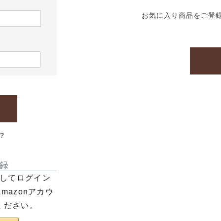
お気に入り商品をご登
？
録
利用してログイン
azonアカウ
ください。