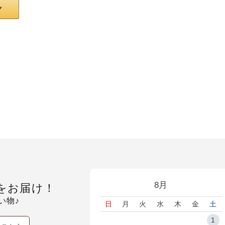
8月
をお届け！
い物♪
日
月
火
水
木
金
土
1