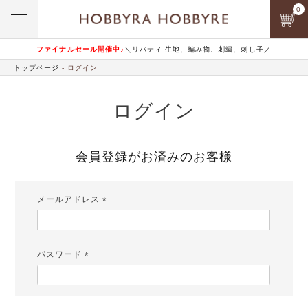
0
ファイナルセール開催中♪
＼リバティ 生地、編み物、刺繍、刺し子／
トップページ
ログイン
ログイン
会員登録がお済みのお客様
メールアドレス
(必
須)
パスワード
(必
須)