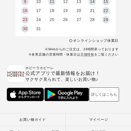
9
9
10
11
12
13
14
15
6
16
17
18
19
20
21
22
23
24
25
26
27
28
29
30
31
オンラインショップ休業日
※Webからのご注文は、24時間承っております
※各実店舗の営業時間・休業日は
店舗情報
をご覧ください
ホビーラホビーレ
公式アプリで最新情報をお届け！
サクサク見られて、楽しいお買い物♪
詳しくはこちら
お買い物ガイド
マイページ