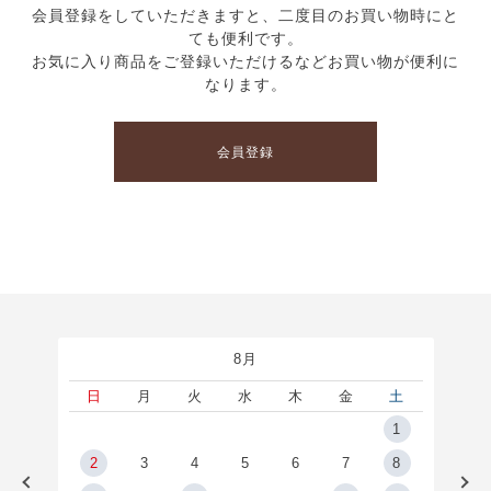
会員登録をしていただきますと、二度目のお買い物時にと
ても便利です。
お気に入り商品をご登録いただけるなどお買い物が便利に
なります。
会員登録
8月
土
日
月
火
水
木
金
土
5
1
2
2
3
4
5
6
7
8