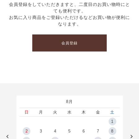
会員登録をしていただきますと、二度目のお買い物時にと
ても便利です。
お気に入り商品をご登録いただけるなどお買い物が便利に
なります。
会員登録
8月
土
日
月
火
水
木
金
土
5
1
2
2
3
4
5
6
7
8