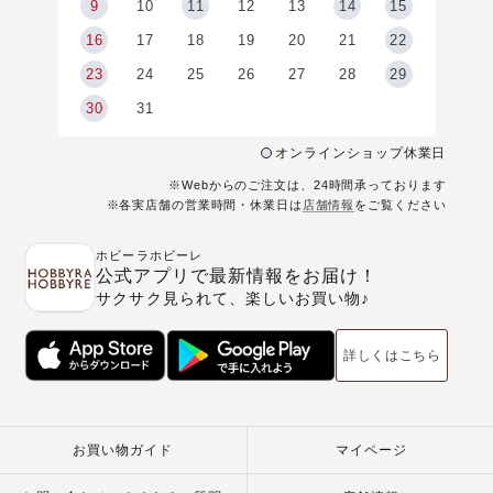
9
9
10
11
12
13
14
15
6
16
17
18
19
20
21
22
23
24
25
26
27
28
29
30
31
オンラインショップ休業日
※Webからのご注文は、24時間承っております
※各実店舗の営業時間・休業日は
店舗情報
をご覧ください
ホビーラホビーレ
公式アプリで最新情報をお届け！
サクサク見られて、楽しいお買い物♪
詳しくはこちら
お買い物ガイド
マイページ