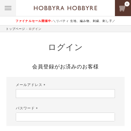
0
ファイナルセール開催中♪
＼リバティ 生地、編み物、刺繍、刺し子／
トップページ
ログイン
ログイン
会員登録がお済みのお客様
メールアドレス
(必
須)
パスワード
(必
須)