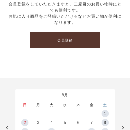
会員登録をしていただきますと、二度目のお買い物時にと
ても便利です。
お気に入り商品をご登録いただけるなどお買い物が便利に
なります。
会員登録
8月
土
日
月
火
水
木
金
土
5
1
2
2
3
4
5
6
7
8