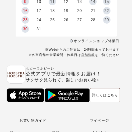
9
9
10
11
12
13
14
15
6
16
17
18
19
20
21
22
23
24
25
26
27
28
29
30
31
オンラインショップ休業日
※Webからのご注文は、24時間承っております
※各実店舗の営業時間・休業日は
店舗情報
をご覧ください
ホビーラホビーレ
公式アプリで最新情報をお届け！
サクサク見られて、楽しいお買い物♪
詳しくはこちら
お買い物ガイド
マイページ