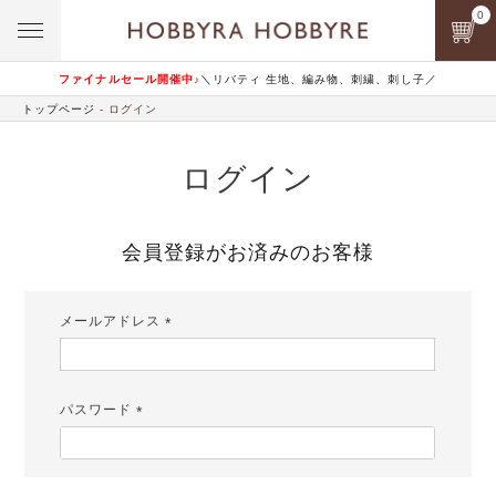
0
ファイナルセール開催中♪
＼リバティ 生地、編み物、刺繍、刺し子／
トップページ
ログイン
ログイン
会員登録がお済みのお客様
メールアドレス
(必
須)
パスワード
(必
須)