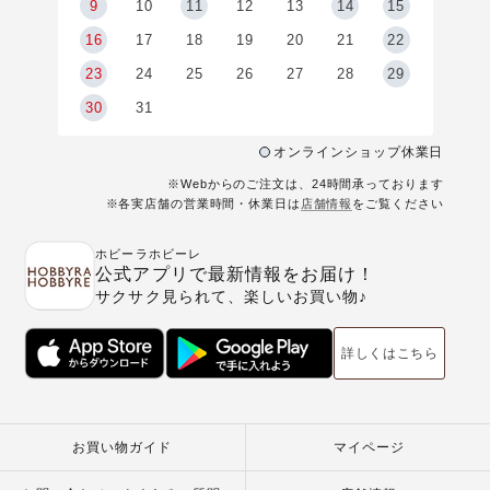
9
9
10
11
12
13
14
15
6
16
17
18
19
20
21
22
23
24
25
26
27
28
29
30
31
オンラインショップ休業日
※Webからのご注文は、24時間承っております
※各実店舗の営業時間・休業日は
店舗情報
をご覧ください
ホビーラホビーレ
公式アプリで最新情報をお届け！
サクサク見られて、楽しいお買い物♪
詳しくはこちら
お買い物ガイド
マイページ