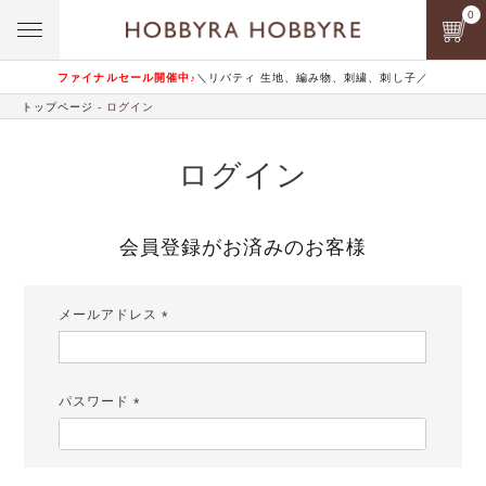
0
ファイナルセール開催中♪
＼リバティ 生地、編み物、刺繍、刺し子／
トップページ
ログイン
ログイン
会員登録がお済みのお客様
メールアドレス
(必
須)
パスワード
(必
須)