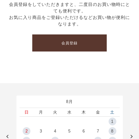
会員登録をしていただきますと、二度目のお買い物時にと
ても便利です。
お気に入り商品をご登録いただけるなどお買い物が便利に
なります。
会員登録
8月
土
日
月
火
水
木
金
土
5
1
2
2
3
4
5
6
7
8