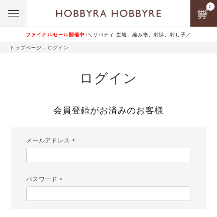
0
ファイナルセール開催中♪
＼リバティ 生地、編み物、刺繍、刺し子／
トップページ
ログイン
ログイン
会員登録がお済みのお客様
メールアドレス
(必
須)
パスワード
(必
須)