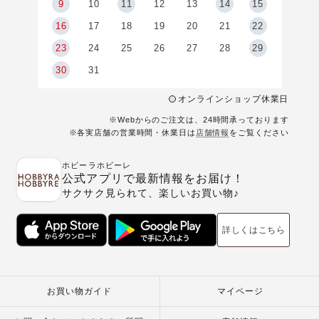
9
9
10
11
12
13
14
15
6
16
17
18
19
20
21
22
23
24
25
26
27
28
29
30
31
オンラインショップ休業日
※Webからのご注文は、24時間承っております
※各実店舗の営業時間・休業日は
店舗情報
をご覧ください
ホビーラホビーレ
公式アプリで最新情報をお届け！
サクサク見られて、楽しいお買い物♪
詳しくはこちら
お買い物ガイド
マイページ