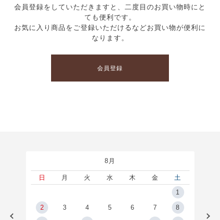
会員登録をしていただきますと、二度目のお買い物時にと
ても便利です。
お気に入り商品をご登録いただけるなどお買い物が便利に
なります。
会員登録
8月
土
日
月
火
水
木
金
土
5
1
2
2
3
4
5
6
7
8