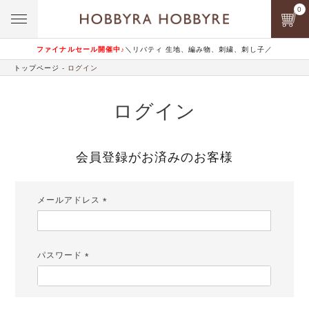
0
ファイナルセール開催中♪
＼リバティ 生地、編み物、刺繍、刺し子／
トップページ
ログイン
ログイン
会員登録がお済みのお客様
メールアドレス
(必
須)
パスワード
(必
須)