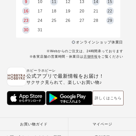
9
9
10
11
12
13
14
15
6
16
17
18
19
20
21
22
23
24
25
26
27
28
29
30
31
オンラインショップ休業日
※Webからのご注文は、24時間承っております
※各実店舗の営業時間・休業日は
店舗情報
をご覧ください
ホビーラホビーレ
公式アプリで最新情報をお届け！
サクサク見られて、楽しいお買い物♪
詳しくはこちら
お買い物ガイド
マイページ