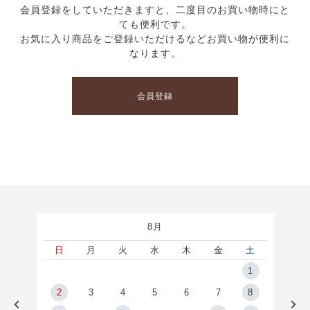
会員登録をしていただきますと、二度目のお買い物時にと
ても便利です。
お気に入り商品をご登録いただけるなどお買い物が便利に
なります。
会員登録
8月
土
日
月
火
水
木
金
土
5
1
2
2
3
4
5
6
7
8