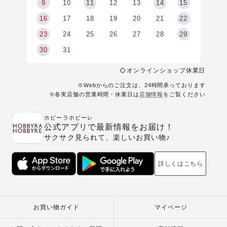
9
9
10
11
12
13
14
15
6
16
17
18
19
20
21
22
23
24
25
26
27
28
29
30
31
オンラインショップ休業日
※Webからのご注文は、24時間承っております
※各実店舗の営業時間・休業日は
店舗情報
をご覧ください
ホビーラホビーレ
公式アプリで最新情報をお届け！
サクサク見られて、楽しいお買い物♪
詳しくはこちら
お買い物ガイド
マイページ