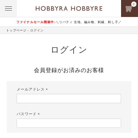
0
ファイナルセール開催中♪
＼リバティ 生地、編み物、刺繍、刺し子／
トップページ
ログイン
ログイン
会員登録がお済みのお客様
メールアドレス
(必
須)
パスワード
(必
須)