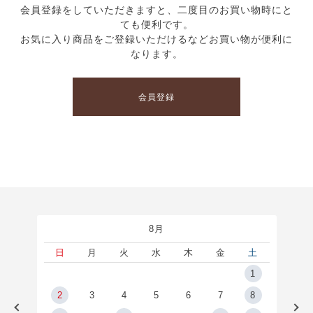
会員登録をしていただきますと、二度目のお買い物時にと
ても便利です。
お気に入り商品をご登録いただけるなどお買い物が便利に
なります。
会員登録
8月
土
日
月
火
水
木
金
土
5
1
2
2
3
4
5
6
7
8