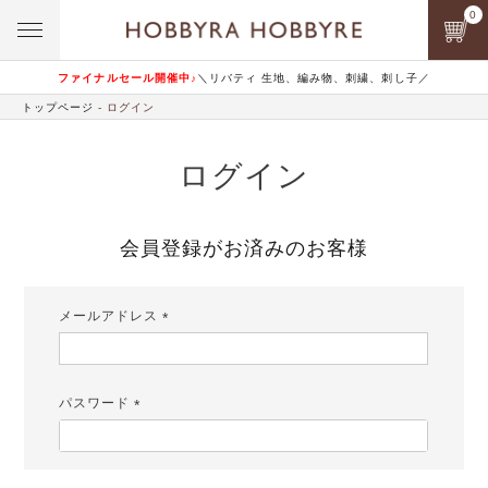
0
ファイナルセール開催中♪
＼リバティ 生地、編み物、刺繍、刺し子／
トップページ
ログイン
ログイン
会員登録がお済みのお客様
メールアドレス
(必
須)
パスワード
(必
須)