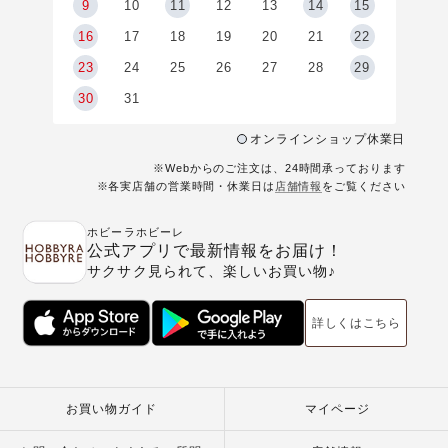
9
9
10
11
12
13
14
15
6
16
17
18
19
20
21
22
23
24
25
26
27
28
29
30
31
オンラインショップ休業日
※Webからのご注文は、24時間承っております
※各実店舗の営業時間・休業日は
店舗情報
をご覧ください
ホビーラホビーレ
公式アプリで最新情報をお届け！
サクサク見られて、楽しいお買い物♪
詳しくはこちら
お買い物ガイド
マイページ