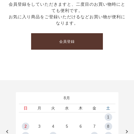
会員登録をしていただきますと、二度目のお買い物時にと
ても便利です。
お気に入り商品をご登録いただけるなどお買い物が便利に
なります。
会員登録
8月
土
日
月
火
水
木
金
土
5
1
2
2
3
4
5
6
7
8