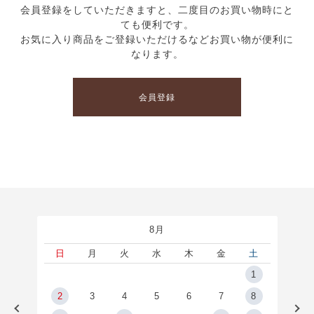
会員登録をしていただきますと、二度目のお買い物時にと
ても便利です。
お気に入り商品をご登録いただけるなどお買い物が便利に
なります。
会員登録
8月
土
日
月
火
水
木
金
土
5
1
2
2
3
4
5
6
7
8