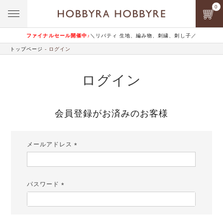
0
ファイナルセール開催中♪
＼リバティ 生地、編み物、刺繍、刺し子／
トップページ
ログイン
ログイン
会員登録がお済みのお客様
メールアドレス
(必
須)
パスワード
(必
須)