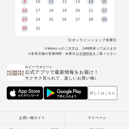
9
9
10
11
12
13
14
15
6
16
17
18
19
20
21
22
23
24
25
26
27
28
29
30
31
オンラインショップ休業日
※Webからのご注文は、24時間承っております
※各実店舗の営業時間・休業日は
店舗情報
をご覧ください
ホビーラホビーレ
公式アプリで最新情報をお届け！
サクサク見られて、楽しいお買い物♪
詳しくはこちら
お買い物ガイド
マイページ