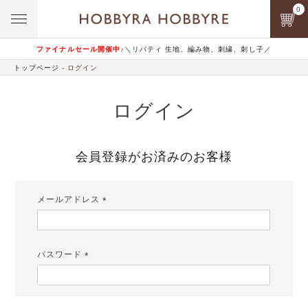
0
ファイナルセール開催中♪
＼リバティ 生地、編み物、刺繍、刺し子／
トップページ
ログイン
ログイン
会員登録がお済みのお客様
メールアドレス
(必
須)
パスワード
(必
須)