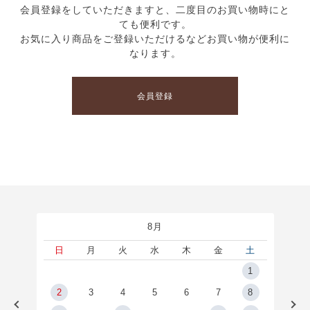
会員登録をしていただきますと、二度目のお買い物時にと
ても便利です。
お気に入り商品をご登録いただけるなどお買い物が便利に
なります。
会員登録
8月
土
日
月
火
水
木
金
土
5
1
2
2
3
4
5
6
7
8