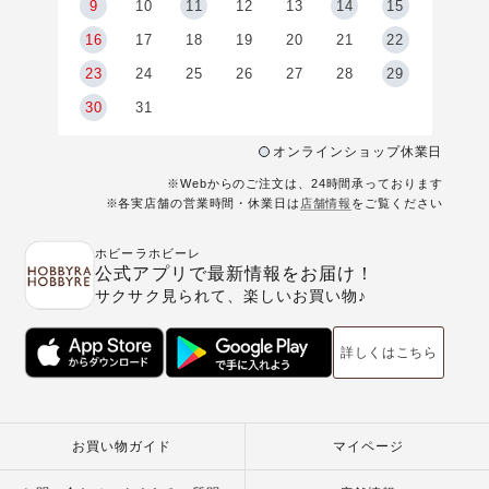
9
9
10
11
12
13
14
15
6
16
17
18
19
20
21
22
23
24
25
26
27
28
29
30
31
オンラインショップ休業日
※Webからのご注文は、24時間承っております
※各実店舗の営業時間・休業日は
店舗情報
をご覧ください
ホビーラホビーレ
公式アプリで最新情報をお届け！
サクサク見られて、楽しいお買い物♪
詳しくはこちら
お買い物ガイド
マイページ