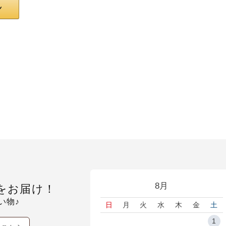
8月
をお届け！
い物♪
日
月
火
水
木
金
土
1