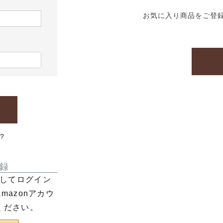
お気に入り商品をご登
？
録
利用してログイン
azonアカウ
ください。