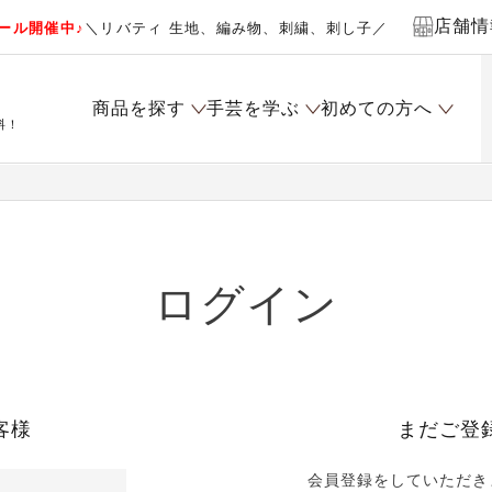
店舗情
ール開催中♪
＼リバティ 生地、編み物、刺繍、刺し子／
商品を探す
手芸を学ぶ
初めての方へ
料！
ログイン
客様
まだご登
会員登録をしていただき