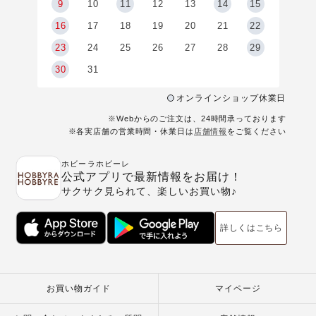
9
9
10
11
12
13
14
15
6
16
17
18
19
20
21
22
23
24
25
26
27
28
29
30
31
オンラインショップ休業日
※Webからのご注文は、24時間承っております
※各実店舗の営業時間・休業日は
店舗情報
をご覧ください
ホビーラホビーレ
公式アプリで最新情報をお届け！
サクサク見られて、楽しいお買い物♪
詳しくはこちら
お買い物ガイド
マイページ