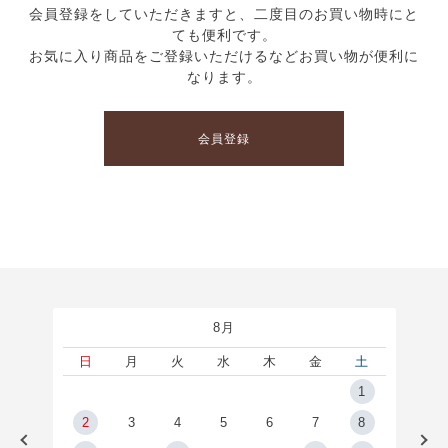
会員登録をしていただきますと、二度目のお買い物時にと
ても便利です。
お気に入り商品をご登録いただけるなどお買い物が便利に
なります。
会員登録
8月
土
日
月
火
水
木
金
土
5
1
2
2
3
4
5
6
7
8