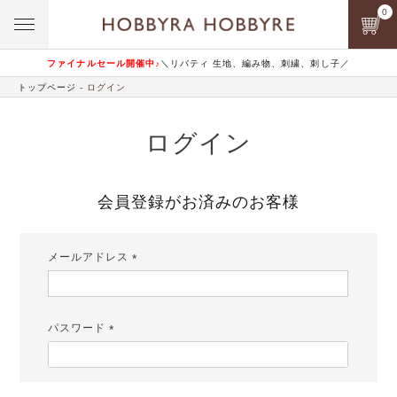
0
ファイナルセール開催中♪
＼リバティ 生地、編み物、刺繍、刺し子／
トップページ
ログイン
ログイン
会員登録がお済みのお客様
メールアドレス
(必
須)
パスワード
(必
須)