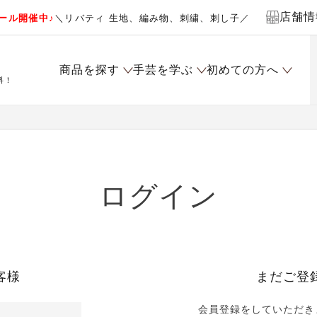
店舗情
ール開催中♪
＼リバティ 生地、編み物、刺繍、刺し子／
商品を探す
手芸を学ぶ
初めての方へ
料！
ログイン
客様
まだご登
会員登録をしていただき