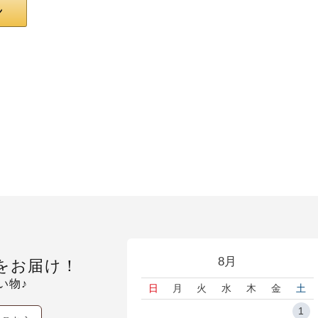
8月
をお届け！
い物♪
日
月
火
水
木
金
土
1