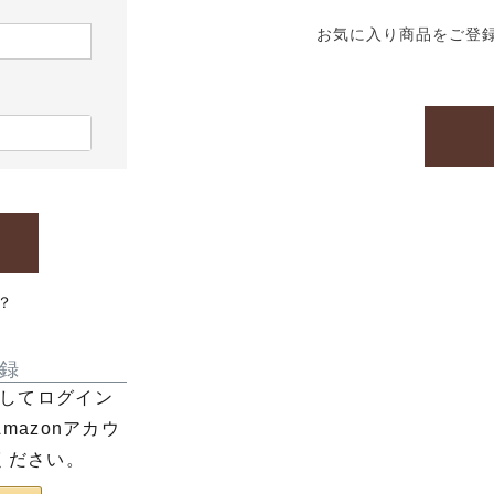
お気に入り商品をご登
？
録
利用してログイン
azonアカウ
ください。