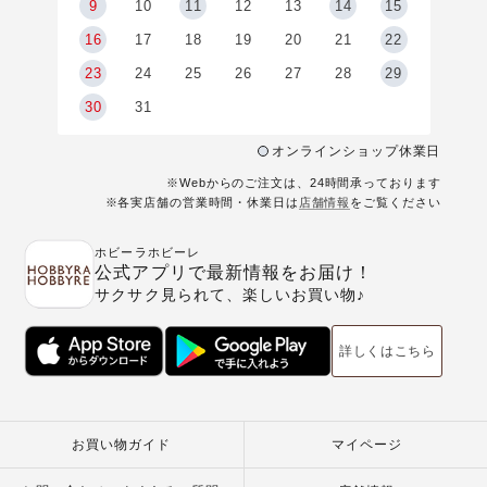
9
9
10
11
12
13
14
15
6
16
17
18
19
20
21
22
23
24
25
26
27
28
29
30
31
オンラインショップ休業日
※Webからのご注文は、24時間承っております
※各実店舗の営業時間・休業日は
店舗情報
をご覧ください
ホビーラホビーレ
公式アプリで最新情報をお届け！
サクサク見られて、楽しいお買い物♪
詳しくはこちら
お買い物ガイド
マイページ