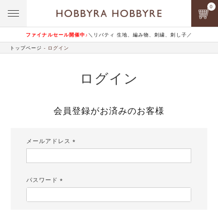
0
ファイナルセール開催中♪
＼リバティ 生地、編み物、刺繍、刺し子／
トップページ
ログイン
ログイン
会員登録がお済みのお客様
メールアドレス
(必
須)
パスワード
(必
須)