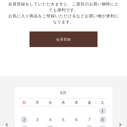
会員登録をしていただきますと、二度目のお買い物時にと
ても便利です。
お気に入り商品をご登録いただけるなどお買い物が便利に
なります。
会員登録
8月
土
日
月
火
水
木
金
土
5
1
2
2
3
4
5
6
7
8