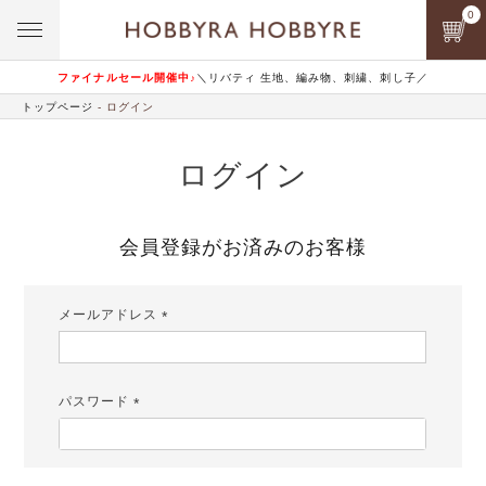
0
ファイナルセール開催中♪
＼リバティ 生地、編み物、刺繍、刺し子／
トップページ
ログイン
ログイン
会員登録がお済みのお客様
メールアドレス
(必
須)
パスワード
(必
須)