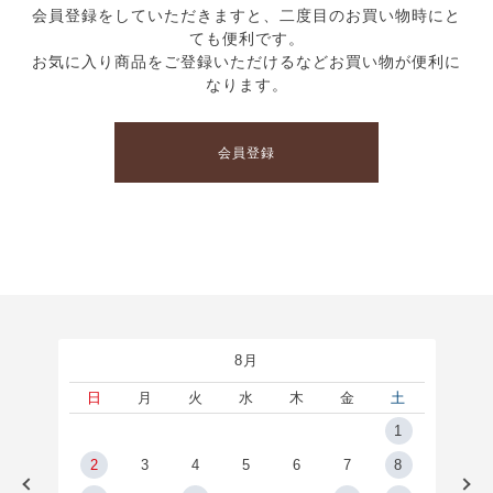
会員登録をしていただきますと、二度目のお買い物時にと
ても便利です。
お気に入り商品をご登録いただけるなどお買い物が便利に
なります。
会員登録
8月
土
日
月
火
水
木
金
土
5
1
2
2
3
4
5
6
7
8