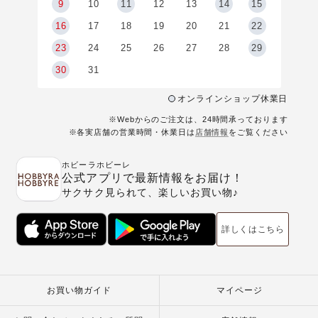
9
9
10
11
12
13
14
15
6
16
17
18
19
20
21
22
23
24
25
26
27
28
29
30
31
オンラインショップ休業日
※Webからのご注文は、24時間承っております
※各実店舗の営業時間・休業日は
店舗情報
をご覧ください
ホビーラホビーレ
公式アプリで最新情報をお届け！
サクサク見られて、楽しいお買い物♪
詳しくはこちら
お買い物ガイド
マイページ