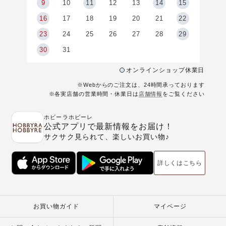
9
9
10
11
12
13
14
15
6
16
17
18
19
20
21
22
23
24
25
26
27
28
29
30
31
オンラインショップ休業日
※Webからのご注文は、24時間承っております
※各実店舗の営業時間・休業日は
店舗情報
をご覧ください
ホビーラホビーレ
公式アプリで最新情報をお届け！
サクサク見られて、楽しいお買い物♪
詳しくはこちら
お買い物ガイド
マイページ