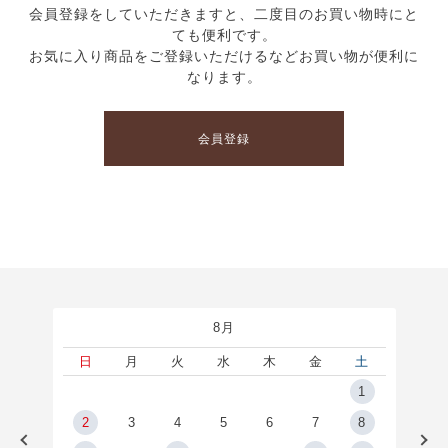
会員登録をしていただきますと、二度目のお買い物時にと
ても便利です。
お気に入り商品をご登録いただけるなどお買い物が便利に
なります。
会員登録
8月
土
日
月
火
水
木
金
土
5
1
2
2
3
4
5
6
7
8