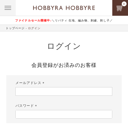
0
ファイナルセール開催中♪
＼リバティ 生地、編み物、刺繍、刺し子／
トップページ
ログイン
ログイン
会員登録がお済みのお客様
メールアドレス
(必
須)
パスワード
(必
須)