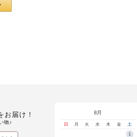
8月
をお届け！
い物♪
日
月
火
水
木
金
土
1