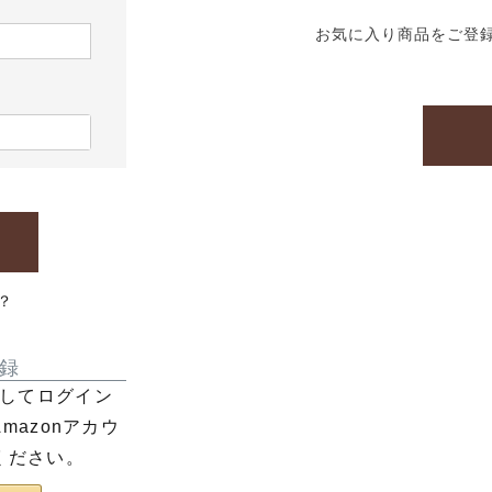
お気に入り商品をご登
？
録
利用してログイン
azonアカウ
ください。