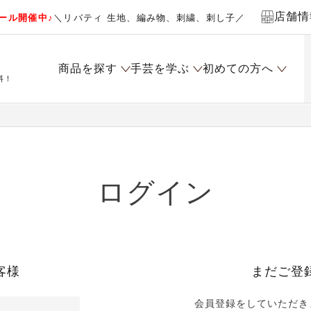
店舗情
ール開催中♪
＼リバティ 生地、編み物、刺繍、刺し子／
商品を探す
手芸を学ぶ
初めての方へ
料！
ログイン
客様
まだご登
会員登録をしていただき