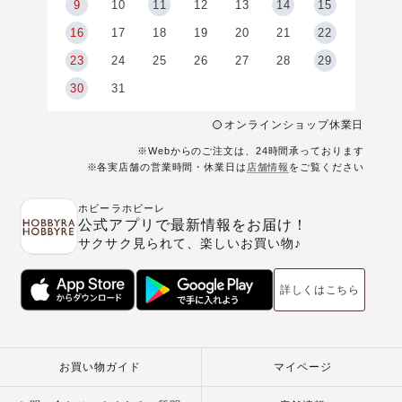
9
9
10
11
12
13
14
15
6
16
17
18
19
20
21
22
23
24
25
26
27
28
29
30
31
オンラインショップ休業日
※Webからのご注文は、24時間承っております
※各実店舗の営業時間・休業日は
店舗情報
をご覧ください
ホビーラホビーレ
公式アプリで最新情報をお届け！
サクサク見られて、楽しいお買い物♪
詳しくはこちら
お買い物ガイド
マイページ