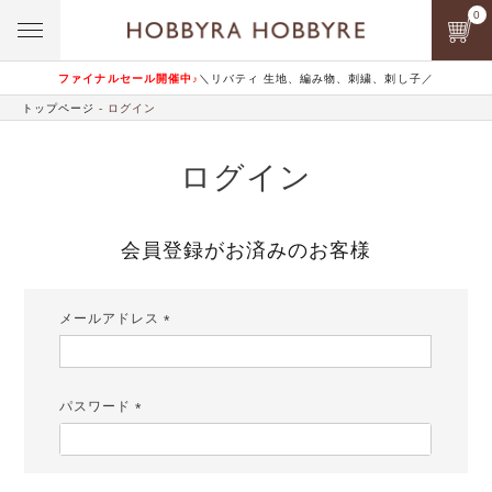
0
ファイナルセール開催中♪
＼リバティ 生地、編み物、刺繍、刺し子／
トップページ
ログイン
ログイン
会員登録がお済みのお客様
メールアドレス
(必
須)
パスワード
(必
須)