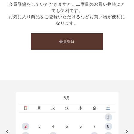
会員登録をしていただきますと、二度目のお買い物時にと
ても便利です。
お気に入り商品をご登録いただけるなどお買い物が便利に
なります。
会員登録
8月
土
日
月
火
水
木
金
土
5
1
2
2
3
4
5
6
7
8