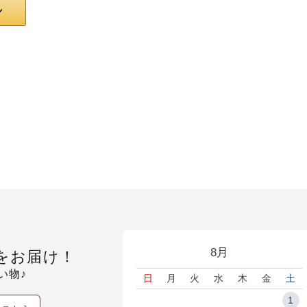
8月
をお届け！
い物♪
日
月
火
水
木
金
土
1