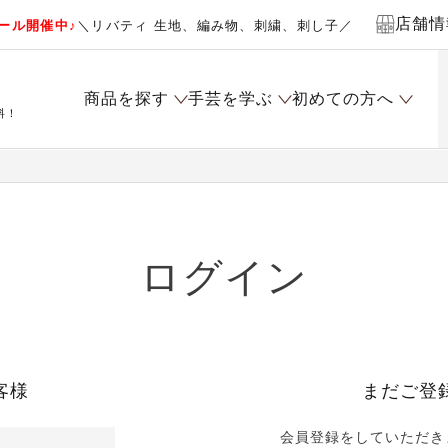
店舗情
ール開催中♪
＼リバティ 生地、編み物、刺繍、刺し子／
商品を探す
手芸を学ぶ
初めての方へ
料！
ログイン
客様
まだご登
会員登録をしていただき