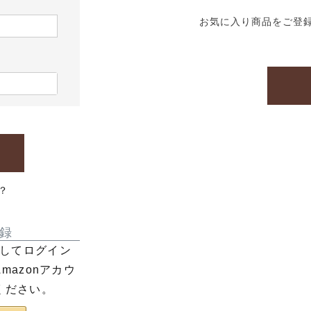
お気に入り商品をご登
？
録
利用してログイン
azonアカウ
ください。