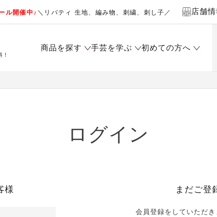
店舗情
ール開催中♪
＼リバティ 生地、編み物、刺繍、刺し子／
商品を探す
手芸を学ぶ
初めての方へ
料！
ログイン
客様
まだご登
会員登録をしていただき