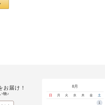
8月
をお届け！
い物♪
日
月
火
水
木
金
土
1