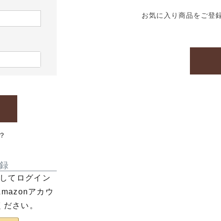
お気に入り商品をご登
？
録
利用してログイン
azonアカウ
ください。