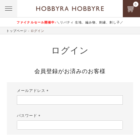
0
ファイナルセール開催中♪
＼リバティ 生地、編み物、刺繍、刺し子／
トップページ
ログイン
ログイン
会員登録がお済みのお客様
メールアドレス
(必
須)
パスワード
(必
須)