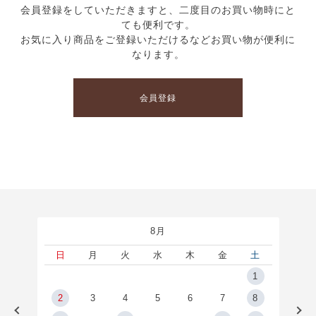
会員登録をしていただきますと、二度目のお買い物時にと
ても便利です。
お気に入り商品をご登録いただけるなどお買い物が便利に
なります。
会員登録
8月
土
日
月
火
水
木
金
土
5
1
2
2
3
4
5
6
7
8