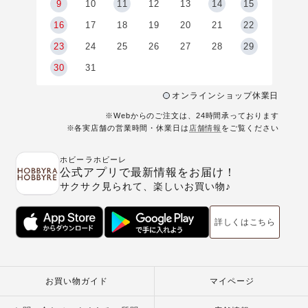
9
9
10
11
12
13
14
15
6
16
17
18
19
20
21
22
23
24
25
26
27
28
29
30
31
オンラインショップ休業日
※Webからのご注文は、24時間承っております
※各実店舗の営業時間・休業日は
店舗情報
をご覧ください
ホビーラホビーレ
公式アプリで最新情報をお届け！
サクサク見られて、楽しいお買い物♪
詳しくはこちら
お買い物ガイド
マイページ