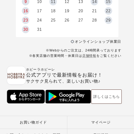
9
9
10
11
12
13
14
15
6
16
17
18
19
20
21
22
23
24
25
26
27
28
29
30
31
オンラインショップ休業日
※Webからのご注文は、24時間承っております
※各実店舗の営業時間・休業日は
店舗情報
をご覧ください
ホビーラホビーレ
公式アプリで最新情報をお届け！
サクサク見られて、楽しいお買い物♪
詳しくはこちら
お買い物ガイド
マイページ