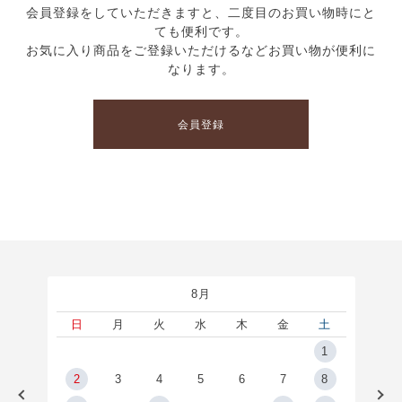
会員登録をしていただきますと、二度目のお買い物時にと
ても便利です。
お気に入り商品をご登録いただけるなどお買い物が便利に
なります。
会員登録
8月
土
日
月
火
水
木
金
土
5
1
2
2
3
4
5
6
7
8