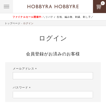
0
ファイナルセール開催中♪
＼リバティ 生地、編み物、刺繍、刺し子／
トップページ
ログイン
ログイン
会員登録がお済みのお客様
メールアドレス
(必
須)
パスワード
(必
須)