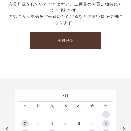
会員登録をしていただきますと、二度目のお買い物時にと
ても便利です。
お気に入り商品をご登録いただけるなどお買い物が便利に
なります。
会員登録
8月
土
日
月
火
水
木
金
土
5
1
2
2
3
4
5
6
7
8