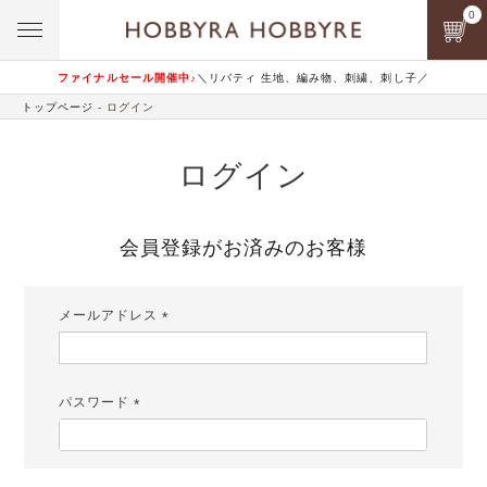
0
ファイナルセール開催中♪
＼リバティ 生地、編み物、刺繍、刺し子／
トップページ
ログイン
ログイン
会員登録がお済みのお客様
メールアドレス
(必
須)
パスワード
(必
須)