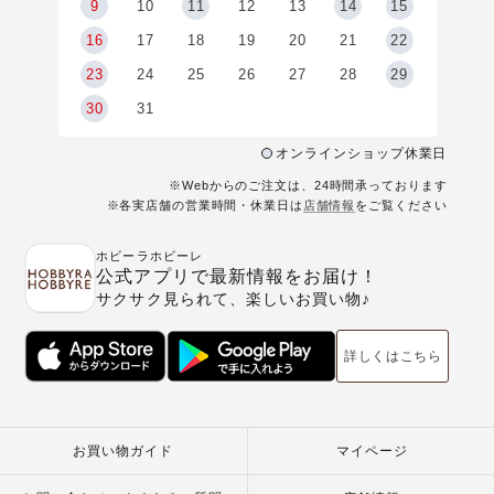
9
9
10
11
12
13
14
15
6
16
17
18
19
20
21
22
23
24
25
26
27
28
29
30
31
オンラインショップ休業日
※Webからのご注文は、24時間承っております
※各実店舗の営業時間・休業日は
店舗情報
をご覧ください
ホビーラホビーレ
公式アプリで最新情報をお届け！
サクサク見られて、楽しいお買い物♪
詳しくはこちら
お買い物ガイド
マイページ