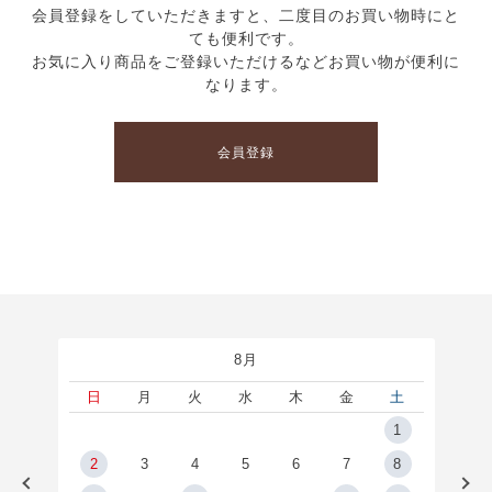
会員登録をしていただきますと、二度目のお買い物時にと
ても便利です。
お気に入り商品をご登録いただけるなどお買い物が便利に
なります。
会員登録
8月
土
日
月
火
水
木
金
土
5
1
2
2
3
4
5
6
7
8