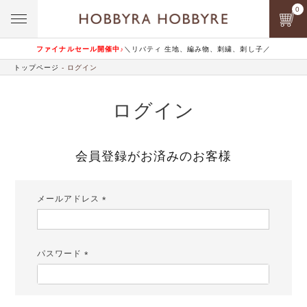
0
ファイナルセール開催中♪
＼リバティ 生地、編み物、刺繍、刺し子／
トップページ
ログイン
ログイン
会員登録がお済みのお客様
メールアドレス
(必
須)
パスワード
(必
須)