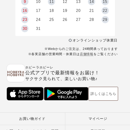
9
9
10
11
12
13
14
15
6
16
17
18
19
20
21
22
23
24
25
26
27
28
29
30
31
オンラインショップ休業日
※Webからのご注文は、24時間承っております
※各実店舗の営業時間・休業日は
店舗情報
をご覧ください
ホビーラホビーレ
公式アプリで最新情報をお届け！
サクサク見られて、楽しいお買い物♪
詳しくはこちら
お買い物ガイド
マイページ