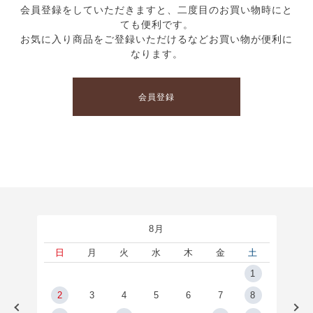
会員登録をしていただきますと、二度目のお買い物時にと
ても便利です。
お気に入り商品をご登録いただけるなどお買い物が便利に
なります。
会員登録
8月
土
日
月
火
水
木
金
土
5
1
2
2
3
4
5
6
7
8