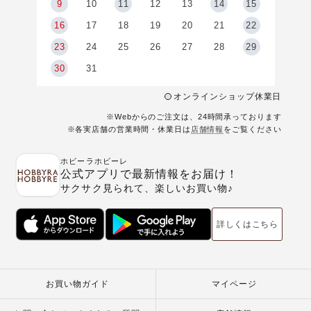
9
9
10
11
12
13
14
15
6
16
17
18
19
20
21
22
23
24
25
26
27
28
29
30
31
オンラインショップ休業日
※Webからのご注文は、24時間承っております
※各実店舗の営業時間・休業日は
店舗情報
をご覧ください
ホビーラホビーレ
公式アプリで最新情報をお届け！
サクサク見られて、楽しいお買い物♪
詳しくはこちら
お買い物ガイド
マイページ