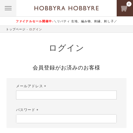
0
ファイナルセール開催中♪
＼リバティ 生地、編み物、刺繍、刺し子／
トップページ
ログイン
ログイン
会員登録がお済みのお客様
メールアドレス
(必
須)
パスワード
(必
須)