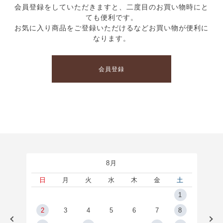
会員登録をしていただきますと、二度目のお買い物時にと
ても便利です。
お気に入り商品をご登録いただけるなどお買い物が便利に
なります。
会員登録
8月
土
日
月
火
水
木
金
土
5
1
2
2
3
4
5
6
7
8