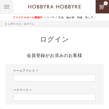
0
ファイナルセール開催中♪
＼リバティ 生地、編み物、刺繍、刺し子／
トップページ
ログイン
ログイン
会員登録がお済みのお客様
メールアドレス
(必
須)
パスワード
(必
須)