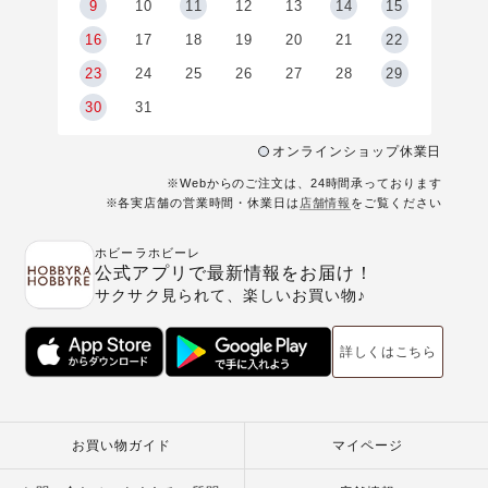
9
9
10
11
12
13
14
15
6
16
17
18
19
20
21
22
23
24
25
26
27
28
29
30
31
オンラインショップ休業日
※Webからのご注文は、24時間承っております
※各実店舗の営業時間・休業日は
店舗情報
をご覧ください
ホビーラホビーレ
公式アプリで最新情報をお届け！
サクサク見られて、楽しいお買い物♪
詳しくはこちら
お買い物ガイド
マイページ