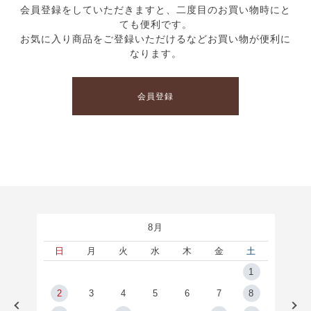
会員登録をしていただきますと、二度目のお買い物時にと
ても便利です。
お気に入り商品をご登録いただけるなどお買い物が便利に
なります。
会員登録
8月
土
日
月
火
水
木
金
土
5
1
2
2
3
4
5
6
7
8