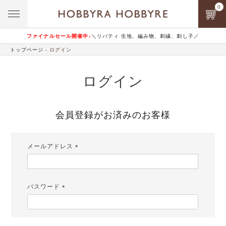
0
ファイナルセール開催中♪
＼リバティ 生地、編み物、刺繍、刺し子／
トップページ
ログイン
ログイン
会員登録がお済みのお客様
メールアドレス
(必
須)
パスワード
(必
須)