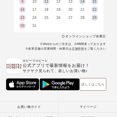
9
9
10
11
12
13
14
15
6
16
17
18
19
20
21
22
23
24
25
26
27
28
29
30
31
オンラインショップ休業日
※Webからのご注文は、24時間承っております
※各実店舗の営業時間・休業日は
店舗情報
をご覧ください
ホビーラホビーレ
公式アプリで最新情報をお届け！
サクサク見られて、楽しいお買い物♪
詳しくはこちら
お買い物ガイド
マイページ