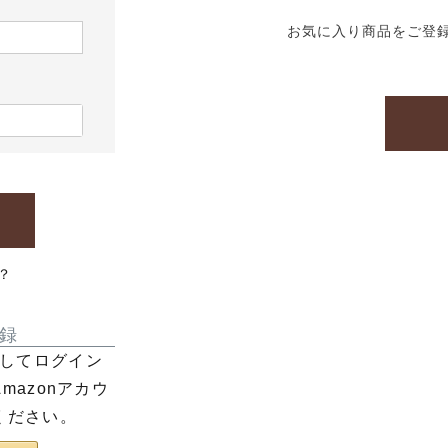
お気に入り商品をご登
？
録
利用してログイン
azonアカウ
ください。