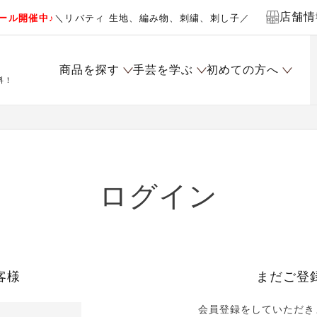
店舗情
ール開催中♪
＼リバティ 生地、編み物、刺繍、刺し子／
商品を探す
手芸を学ぶ
初めての方へ
料！
ログイン
客様
まだご登
会員登録をしていただき