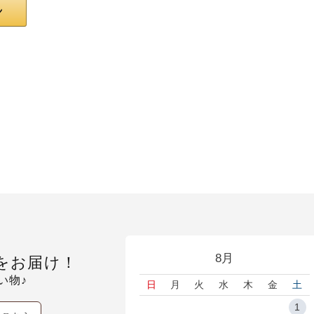
8月
をお届け！
い物♪
日
月
火
水
木
金
土
1