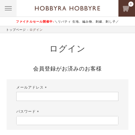
0
ファイナルセール開催中♪
＼リバティ 生地、編み物、刺繍、刺し子／
トップページ
ログイン
ログイン
会員登録がお済みのお客様
メールアドレス
(必
須)
パスワード
(必
須)