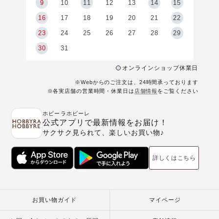
9
9
10
11
12
13
14
15
6
16
17
18
19
20
21
22
23
24
25
26
27
28
29
30
31
オンラインショップ休業日
※Webからのご注文は、24時間承っております
※各実店舗の営業時間・休業日は
店舗情報
をご覧ください
ホビーラホビーレ
公式アプリで最新情報をお届け！
サクサク見られて、楽しいお買い物♪
詳しくはこちら
お買い物ガイド
マイページ