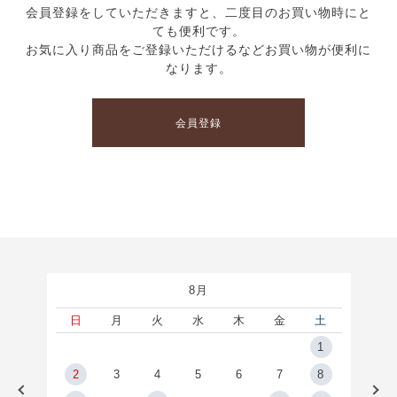
会員登録をしていただきますと、二度目のお買い物時にと
ても便利です。
お気に入り商品をご登録いただけるなどお買い物が便利に
なります。
会員登録
8月
土
日
月
火
水
木
金
土
5
1
2
2
3
4
5
6
7
8