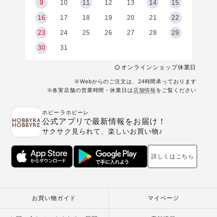
9
9
10
11
12
13
14
15
6
16
17
18
19
20
21
22
23
24
25
26
27
28
29
30
31
オンラインショップ休業日
※Webからのご注文は、24時間承っております
※各実店舗の営業時間・休業日は
店舗情報
をご覧ください
ホビーラホビーレ
公式アプリで最新情報をお届け！
サクサク見られて、楽しいお買い物♪
詳しくはこちら
お買い物ガイド
マイページ