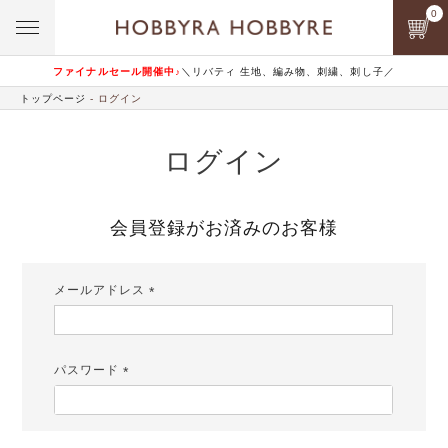
0
ファイナルセール開催中♪
＼リバティ 生地、編み物、刺繍、刺し子／
トップページ
ログイン
ログイン
会員登録がお済みのお客様
メールアドレス
(必
須)
パスワード
(必
須)