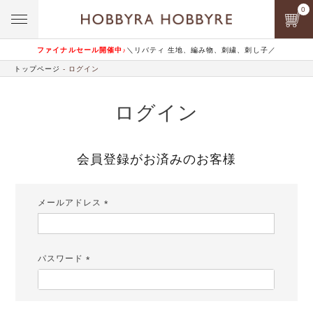
0
ファイナルセール開催中♪
＼リバティ 生地、編み物、刺繍、刺し子／
トップページ
ログイン
ログイン
会員登録がお済みのお客様
メールアドレス
(必
須)
パスワード
(必
須)