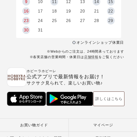
9
9
10
11
12
13
14
15
6
16
17
18
19
20
21
22
23
24
25
26
27
28
29
30
31
オンラインショップ休業日
※Webからのご注文は、24時間承っております
※各実店舗の営業時間・休業日は
店舗情報
をご覧ください
ホビーラホビーレ
公式アプリで最新情報をお届け！
サクサク見られて、楽しいお買い物♪
詳しくはこちら
お買い物ガイド
マイページ