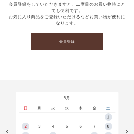
会員登録をしていただきますと、二度目のお買い物時にと
ても便利です。
お気に入り商品をご登録いただけるなどお買い物が便利に
なります。
会員登録
8月
土
日
月
火
水
木
金
土
5
1
2
2
3
4
5
6
7
8