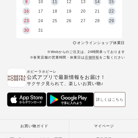
9
9
10
11
12
13
14
15
6
16
17
18
19
20
21
22
23
24
25
26
27
28
29
30
31
オンラインショップ休業日
※Webからのご注文は、24時間承っております
※各実店舗の営業時間・休業日は
店舗情報
をご覧ください
ホビーラホビーレ
公式アプリで最新情報をお届け！
サクサク見られて、楽しいお買い物♪
詳しくはこちら
お買い物ガイド
マイページ