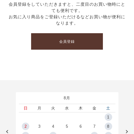
会員登録をしていただきますと、二度目のお買い物時にと
ても便利です。
お気に入り商品をご登録いただけるなどお買い物が便利に
なります。
会員登録
8月
土
日
月
火
水
木
金
土
5
1
2
2
3
4
5
6
7
8