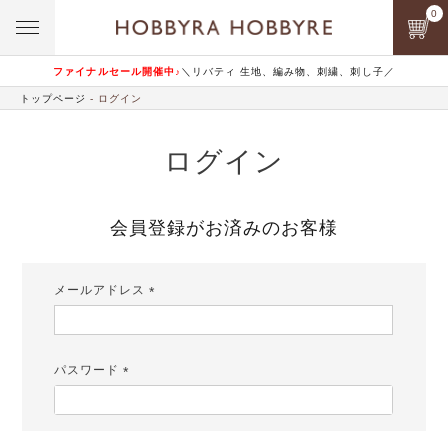
0
ファイナルセール開催中♪
＼リバティ 生地、編み物、刺繍、刺し子／
トップページ
ログイン
ログイン
会員登録がお済みのお客様
メールアドレス
(必
須)
パスワード
(必
須)