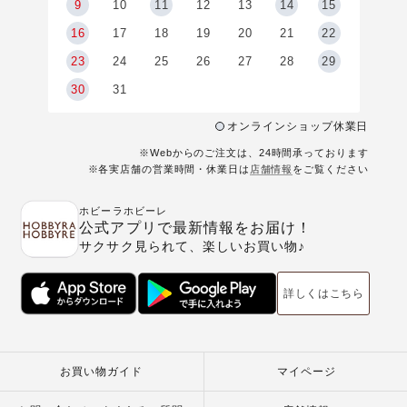
9
9
10
11
12
13
14
15
6
16
17
18
19
20
21
22
23
24
25
26
27
28
29
30
31
オンラインショップ休業日
※Webからのご注文は、24時間承っております
※各実店舗の営業時間・休業日は
店舗情報
をご覧ください
ホビーラホビーレ
公式アプリで最新情報をお届け！
サクサク見られて、楽しいお買い物♪
詳しくはこちら
お買い物ガイド
マイページ