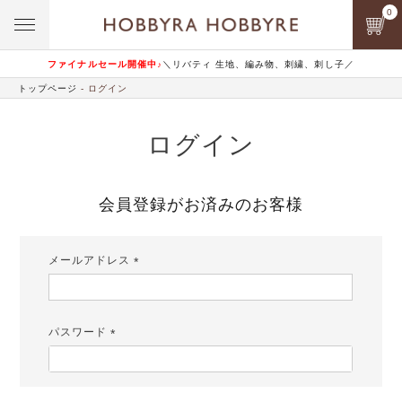
0
ファイナルセール開催中♪
＼リバティ 生地、編み物、刺繍、刺し子／
トップページ
ログイン
ログイン
会員登録がお済みのお客様
メールアドレス
(必
須)
パスワード
(必
須)