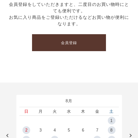
会員登録をしていただきますと、二度目のお買い物時にと
ても便利です。
お気に入り商品をご登録いただけるなどお買い物が便利に
なります。
会員登録
8月
土
日
月
火
水
木
金
土
5
1
2
2
3
4
5
6
7
8