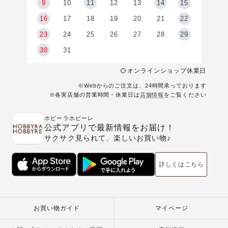
9
9
10
11
12
13
14
15
6
16
17
18
19
20
21
22
23
24
25
26
27
28
29
30
31
オンラインショップ休業日
※Webからのご注文は、24時間承っております
※各実店舗の営業時間・休業日は
店舗情報
をご覧ください
ホビーラホビーレ
公式アプリで最新情報をお届け！
サクサク見られて、楽しいお買い物♪
詳しくはこちら
お買い物ガイド
マイページ