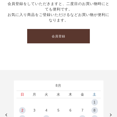
会員登録をしていただきますと、二度目のお買い物時にと
ても便利です。
お気に入り商品をご登録いただけるなどお買い物が便利に
なります。
会員登録
8月
土
日
月
火
水
木
金
土
5
1
2
2
3
4
5
6
7
8