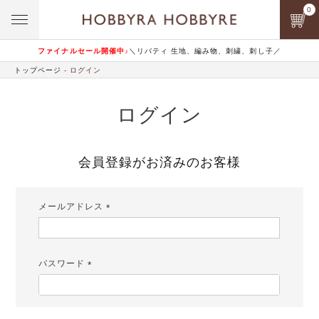
0
ファイナルセール開催中♪
＼リバティ 生地、編み物、刺繍、刺し子／
トップページ
ログイン
ログイン
会員登録がお済みのお客様
メールアドレス
(必
須)
パスワード
(必
須)