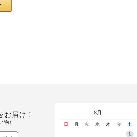
8月
をお届け！
い物♪
日
月
火
水
木
金
土
1