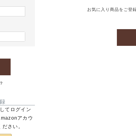
お気に入り商品をご登
？
録
利用してログイン
azonアカウ
ください。