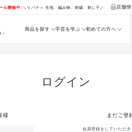
店舗情
ール開催中♪
＼リバティ 生地、編み物、刺繍、刺し子／
商品を探す
手芸を学ぶ
初めての方へ
料！
ログイン
客様
まだご登
会員登録をしていただき