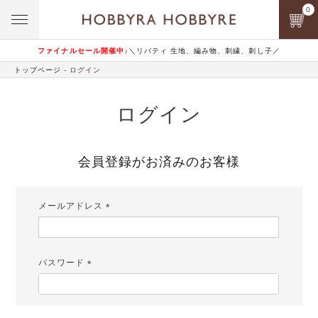
0
ファイナルセール開催中♪
＼リバティ 生地、編み物、刺繍、刺し子／
トップページ
ログイン
ログイン
会員登録がお済みのお客様
メールアドレス
(必
須)
パスワード
(必
須)