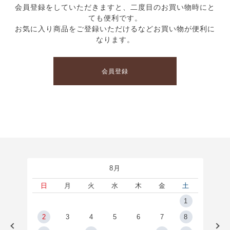
会員登録をしていただきますと、二度目のお買い物時にと
ても便利です。
お気に入り商品をご登録いただけるなどお買い物が便利に
なります。
会員登録
8月
土
日
月
火
水
木
金
土
5
1
2
2
3
4
5
6
7
8