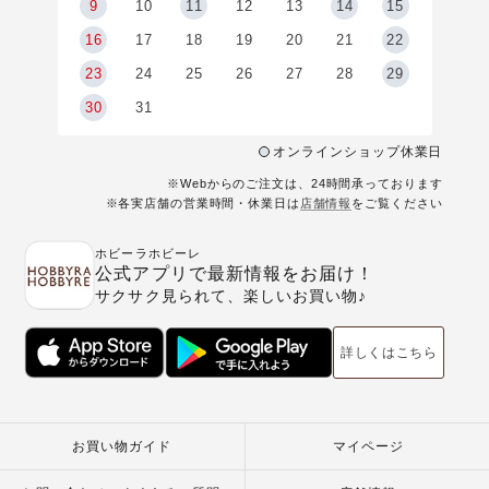
9
9
10
11
12
13
14
15
6
16
17
18
19
20
21
22
23
24
25
26
27
28
29
30
31
オンラインショップ休業日
※Webからのご注文は、24時間承っております
※各実店舗の営業時間・休業日は
店舗情報
をご覧ください
ホビーラホビーレ
公式アプリで最新情報をお届け！
サクサク見られて、楽しいお買い物♪
詳しくはこちら
お買い物ガイド
マイページ