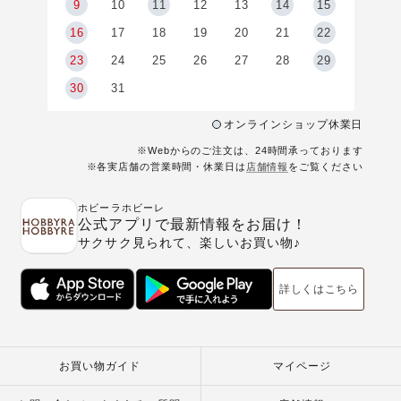
9
9
10
11
12
13
14
15
6
16
17
18
19
20
21
22
23
24
25
26
27
28
29
30
31
オンラインショップ休業日
※Webからのご注文は、24時間承っております
※各実店舗の営業時間・休業日は
店舗情報
をご覧ください
ホビーラホビーレ
公式アプリで最新情報をお届け！
サクサク見られて、楽しいお買い物♪
詳しくはこちら
お買い物ガイド
マイページ