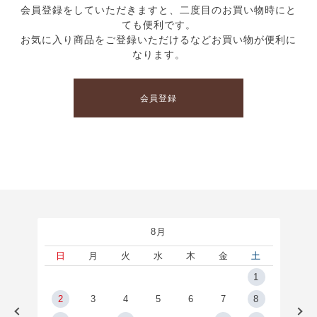
会員登録をしていただきますと、二度目のお買い物時にと
ても便利です。
お気に入り商品をご登録いただけるなどお買い物が便利に
なります。
会員登録
8月
土
日
月
火
水
木
金
土
5
1
2
2
3
4
5
6
7
8