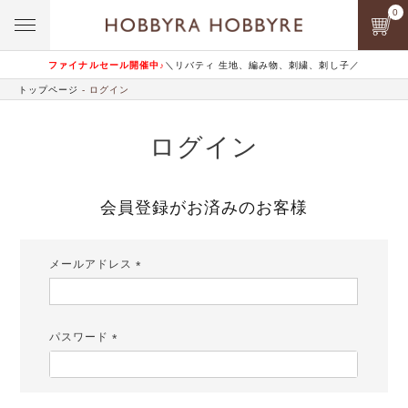
0
ファイナルセール開催中♪
＼リバティ 生地、編み物、刺繍、刺し子／
トップページ
ログイン
ログイン
会員登録がお済みのお客様
メールアドレス
(必
須)
パスワード
(必
須)